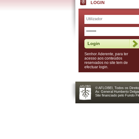
LOGIN
Senhor Aderente, para ter
acesso aos conteúdos
reservados no site tem de
efectuar login.
© AFLOBEI, Todos os Direit
Av. General Humberto Delgad
Site financiado pelo Fundo F