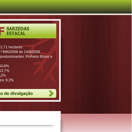
22,71 hectares
n.º 886/2008 de 14/8/2008
predominantes: Pinheiro Bravo e
 50,8%
 15,7%
4,2%
os: 9,3%