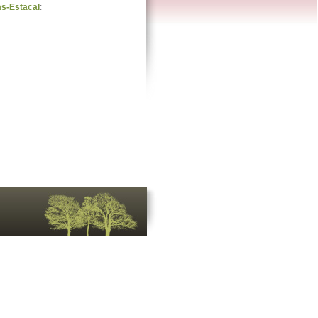
as-Estacal
: