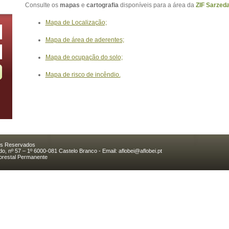
Consulte os
mapas
e
cartografia
disponíveis para a área da
ZIF Sarzed
Mapa de Localização;
Mapa de área de aderentes;
Mapa de ocupação do solo;
Mapa de risco de incêndio.
os Reservados
o, nº 57 – 1º 6000-081 Castelo Branco - Email:
aflobei@aflobei.pt
lorestal Permanente