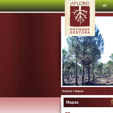
ZIF
Estacal
»
Mapas
Mapas